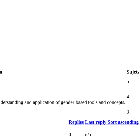
m
Sujet
5
4
erstanding and application of gender-based tools and concepts.
3
Replies
Last reply
Sort ascending
0
n/a