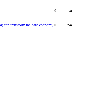
0
n/a
ting can transform the care economy
0
n/a