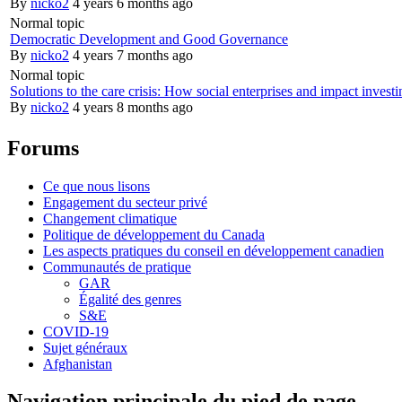
By
nicko2
4 years 6 months ago
Normal topic
Democratic Development and Good Governance
By
nicko2
4 years 7 months ago
Normal topic
Solutions to the care crisis: How social enterprises and impact inves
By
nicko2
4 years 8 months ago
Forums
Ce que nous lisons
Engagement du secteur privé
Changement climatique
Politique de développement du Canada
Les aspects pratiques du conseil en développement canadien
Communautés de pratique
GAR
Égalité des genres
S&E
COVID-19
Sujet généraux
Afghanistan
Navigation principale du pied de page